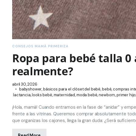
CONSEJOS MAMÁ PRIMERIZA
Ropa para bebé talla 0
realmente?
abril 30, 2026
babyshower
,
básicos para el clóset del bebé
,
bebé
,
compras int
lactancia
,
looks bebé
,
maternidad
,
moda bebé
,
newborn
,
primer hijo
¡Hola, mamá! Cuando entramos en la fase de “anidar” y empez
frente a las vitrinas. Queremos comprar absolutamente todo
que organizas los cajones, llega la gran duda: ¿Será sufic
Read More