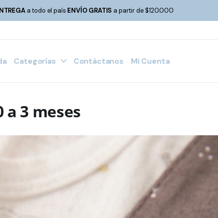
00
00
NTREGA
a todo el país
ENVÍO GRATIS
a partir de $120.000
d
da
Categorías
Contáctanos
Mi Cuenta
0 a 3 meses