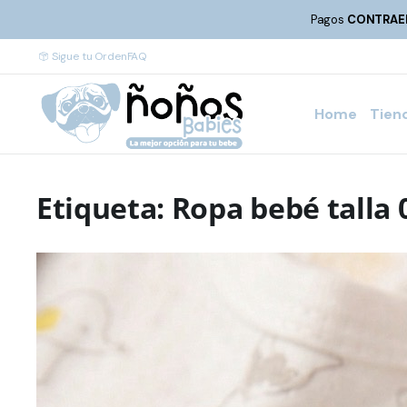
Pagos
CONTRAE
Sigue tu Orden
FAQ
Home
Tien
Etiqueta:
Ropa bebé talla 