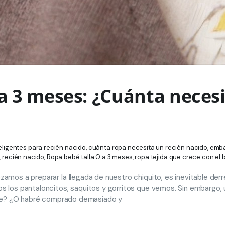
 a 3 meses: ¿Cuánta neces
eligentes para recién nacido
,
cuánta ropa necesita un recién nacido
,
emb
,
recién nacido
,
Ropa bebé talla 0 a 3 meses
,
ropa tejida que crece con el
amos a preparar la llegada de nuestro chiquito, es inevitable derr
s los pantaloncitos, saquitos y gorritos que vemos. Sin embargo,
iente? ¿O habré comprado demasiado y