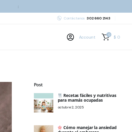
00
:
00
h
m
s
Contáctanos
302 660 2143
0
Account
$
0
Post
Recetas fáciles y nutritivas
para mamás ocupadas
octubre 2, 2025
Cómo manejar la ansiedad