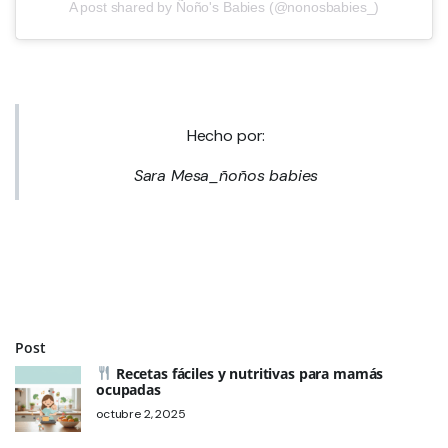
A post shared by Ñoño's Babies (@nonosbabies_)
Hecho por:
Sara Mesa_ñoños babies
Post
Recetas fáciles y nutritivas para mamás
ocupadas
octubre 2, 2025