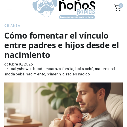
0
CRIANZA
Cómo fomentar el vínculo
entre padres e hijos desde el
nacimiento
octubre 16, 2025
babyshower
,
bebé
,
embarazo
,
familia
,
looks bebé
,
maternidad
,
moda bebé
,
nacimiento
,
primer hijo
,
recién nacido