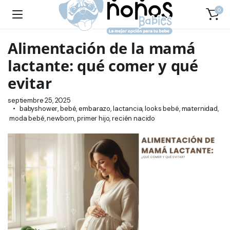
0
Alimentación de la mamá
lactante: qué comer y qué
evitar
septiembre 25, 2025
babyshower
,
bebé
,
embarazo
,
lactancia
,
looks bebé
,
maternidad
,
moda bebé
,
newborn
,
primer hijo
,
recién nacido