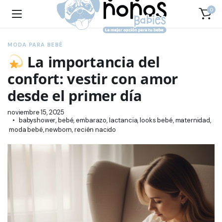
0
MODA PARA BEBÉ
La importancia del
confort: vestir con amor
desde el primer día
noviembre 15, 2025
babyshower
,
bebé
,
embarazo
,
lactancia
,
looks bebé
,
maternidad
,
moda bebé
,
newborn
,
recién nacido